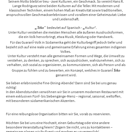
Seinem Motto bleibt er treu - zwei Kulturen, ein Geschmack. So vereint Hans R.
Lange Rodriguez seine beiden Kulturen auf die Teller. Mit modernen und
klassischen Techniken, einem hohen Maß an Kreativität sowie traditionellen,
anspruchsvollen Geschmackserlebnissen und vorallem einer Geheimzutat: Liebe
und Leidenschaft.
„
„
bedeutet auf Spanisch -
Kultur".
Teko"
Unter Kultur verstehen die meisten Menschen alle äußeren Ausdrucksformen,
die ein Volk hervorbringt, etwa Musik, Kleidung oder Handwerk.
í
Für das Guaran
-Volk in Südamerika geht der Kulturbegriff jedoch tiefer und
bezieht sich auf eine reale und gemeinsame Erfahrung eines gesamten indigenen
Volkes.
Unter Kultur versteht man alle gemeinsamen Formen und Wege, die Umwelt zu
verstehen, zu denken, zu sprechen, sich auszudrücken, wahrzunehmen, sich zu
verhalten, sich sozial zu organisieren, zu kommunizieren, sich als Person und als
í
Gruppe zu fühlen und zu bewerten, ein Konzept, welches in Guaran
Teko
genannt wird.
Sie lieben erlebnisreiche Fine-Dining-Abende? Dann sind Sie bei uns genau
richtig!
In den Abendstunden verwöhnen wir Sie in unserem modernen Restaurant mit
einem exklusiven Fünf- bis Siebengänge-Menü – regional, saisonal, weltoffen,
mit besonderen südamerikanischen Akzenten.
Für eine reibungslose Organisation bitten wir Sie, vorab zu reservieren.
Möchten Sie bei uns eine Hochzeit, einen Geburtstag oder eine andere
besondere Veranstaltung feiern? Zögern Sie nicht, uns zu kontaktieren –
gemeinsam planen wir Ihr Event und machen es unvergesslich!