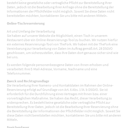
besteht keine gesetzliche oder vertragliche Pflicht zur Bereitstellung Ihrer
Daten, jedoch ist die Bearbeitung Ihrer Anfrage ohne die Bereitstellung der
Informationen der Pflichtfelder nicht möglich. Soweit Sie diese Daten nicht
bereitstellen möchten, kontaktieren Sie uns bitte mit anderen Mitteln.
Online-Tischreservierung
Art und Umfang der Verarbeitung
Sie haben auf unserer Website die Möglichkeit, einen Tisch in unserem
Restaurant über ein Online-Reservierungs-Tool zu buchen. Wir nutzen hierfür
ein externes Reservierungs-Tool von TheFork. Wir haben mit der TheFork eine
Vereinbarung zur Verarbeitung von Daten im Auftrag gemäß Art. 28 DSGVO
geschlossen, um sicherzustellen, dass Ihre Daten dort genauso sicher sind wie
bei uns.
Es werden folgende personenbezogene Daten von Ihnen erhoben und
verarbeitet: Ihre E-Mail-Adresse, Vorname, Nachname und eine
Telefonnummer.
Zweck und Rechtsgrundlage
Die Verarbeitung Ihrer Namens- und Kontaktdaten im Rahmen der Online-
Reservierung erfolgt auf Grundlage von Art. 6 Abs. 1 lit. b DSGVO. Sie ist
erforderlich für die Durchführung eines Vertrages mit Ihnen bzw. einer
vorvertraglichen Maßnahme. Sie haben das Recht, dieser Verarbeitung zu
widersprechen. Es besteht keine gesetzliche oder vertragliche Pflicht zur
Bereitstellung Ihrer Daten, jedoch ist die Bearbeitung Ihrer Reservierung ohne
die Bereitstellung der Informationen der Pflichtfelder nicht möglich. Soweit Sie
diese Daten nicht bereitstellen möchten, kontaktieren Sie uns bitte mit anderen
Mitteln.
Speicherdauer