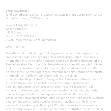
Verantwortlicher
für die Verarbeitung personenbezogener Daten im Sinne der EU-Datenschutz-
Grundverordnung (DSGVO) ist die
Teko by Lange Rodriguez
Wegenerstraße 3
45131 Essen
Telefon: 0201-9596930
E-Mail: info@teko-by-langerodriguez.de
Worum geht es?
Diese Datenschutzerklärung erfüllt die gesetzlichen Anforderungen an die
Transparenz bei der Verarbeitung personenbezogener Daten. Dies sind alle
Informationen, die sich auf eine identifizierte oder identifizierbare natürliche
Person beziehen. Hierzu gehören beispielsweise Informationen wie Ihr Name,
Ihr Alter, Ihre Anschrift, Ihre Telefonnummer, Ihr Geburtsdatum, Ihre E-Mail-
Adresse, Ihre IP-Adresse oder das Nutzerverhalten beim Besuch einer Website.
Informationen, bei denen wir keinen (oder nur mit einem
unverhältnismäßigen Aufwand) Bezug zu Ihrer Person herstellen können, z.B.
durch Anonymisierung, sind keine personenbezogenen Daten. Die
Verarbeitung von personenbezogenen Daten (bspw. das Erheben, das
Abfragen, die Verwendung, die Speicherung oder die Übermittlung) bedarf
immer einer gesetzlichen Grundlage und eines definierten Zwecks.
Gespeicherte personenbezogene Daten werden gelöscht, sobald der Zweck der
Verarbeitung erreicht wurde und es keine rechtmäßigen Gründe für eine
weitere Aufbewahrung der Daten gibt. Wir informieren Sie in den einzelnen
Verarbeitungsvorgängen über die konkreten Speicherfristen bzw. Kriterien für