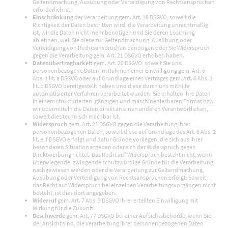
Geltendmachung, Ausübung oder Verteidigung von Rechtsansprüchen
erforderlich ist;
Einschränkung
der Verarbeitung gem. Art. 18 DSGVO, soweit die
Richtigkeit der Daten bestritten wird, die Verarbeitung unrechtmäßig
ist, wir die Daten nicht mehr benötigen und Sie deren Löschung
ablehnen, weil Sie diese zur Geltendmachung, Ausübung oder
Verteidigung von Rechtsansprüchen benötigen oder Sie Widerspruch
gegen die Verarbeitung gem. Art. 21 DSGVO erhoben haben.
Datenübertragbarkeit
gem. Art. 20 DSGVO, soweit Sie uns
personenbezogene Daten im Rahmen einer Einwilligung gem. Art. 6
Abs. 1 lit. a DSGVO oder auf Grundlage eines Vertrages gem. Art. 6 Abs. 1
lit. b DSGVO bereitgestellt haben und diese durch uns mithilfe
automatisierter Verfahren verarbeitet wurden. Sie erhalten Ihre Daten
in einem strukturierten, gängigen und maschinenlesbaren Format bzw.
wir übermitteln die Daten direkt an einen anderen Verantwortlichen,
soweit dies technisch machbar ist.
Widerspruch
gem. Art. 21 DSGVO gegen die Verarbeitung Ihrer
personenbezogenen Daten, soweit diese auf Grundlage des Art. 6 Abs. 1
lit. e, f DSGVO erfolgt und dafür Gründe vorliegen, die sich aus Ihrer
besonderen Situation ergeben oder sich der Widerspruch gegen
Direktwerbung richtet. Das Recht auf Widerspruch besteht nicht, wenn
überwiegende, zwingende schutzwürdige Gründe für die Verarbeitung
nachgewiesen werden oder die Verarbeitung zur Geltendmachung,
Ausübung oder Verteidigung von Rechtsansprüchen erfolgt. Soweit
das Recht auf Widerspruch bei einzelnen Verarbeitungsvorgängen nicht
besteht, ist dies dort angegeben.
Widerruf
gem. Art. 7 Abs. 3 DSGVO Ihrer erteilten Einwilligung mit
Wirkung für die Zukunft.
Beschwerde
gem. Art. 77 DSGVO bei einer Aufsichtsbehörde, wenn Sie
der Ansicht sind, die Verarbeitung Ihrer personenbezogenen Daten