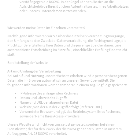
verstößt gegen die DSGVO. In der Regel können Sie sich an die
Aufsichtsbehörde Ihres üblichen Aufenthaltsortes, Ihres Arbeitsplatzes
oder unseres Unternehmenssitzes wenden.
Wie werden meine Daten im Einzelnen verarbeitet?
Nachfolgend informieren wir Sie über die einzelnen Verarbeitungsvorgänge,
den Umfang und den Zweck der Datenverarbeitung, die Rechtsgrundlage, die
Pflicht zur Bereitstellung Ihrer Daten und die jeweilige Speicherdauer. Eine
automatisierte Entscheidung im Einzelfall, einschließlich Profiling findet nicht
statt.
Bereitstellung der Website
Art und Umfang der Verarbeitung
Bei Aufruf und Nutzung unserer Website erheben wir die personenbezogenen
Daten, die Ihr Browser automatisch an unseren Server übermittelt. Die
folgenden Informationen werden temporär in einem sog. Logfile gespeichert:
IP-Adresse des anfragenden Rechners
Datum und Uhrzeit des Zugriffs
Name und URL der abgerufenen Datei
Website, von der aus der Zugriff erfolgt (Referrer-URL)
Verwendeter Browser und ggf. das Betriebssystem Ihres Rechners,
sowie der Name Ihres Access-Providers
Unsere Website wird nicht von uns selbst gehostet, sondern bei einem
Dienstleister, der für den Zweck der die zuvor genannten Daten in unserem
Auftrag gem. Art. 28 DSGVO verarbeitet.