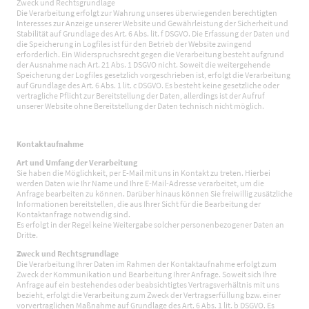
Zweck und Rechtsgrundlage
Die Verarbeitung erfolgt zur Wahrung unseres überwiegenden berechtigten
Interesses zur Anzeige unserer Website und Gewährleistung der Sicherheit und
Stabilität auf Grundlage des Art. 6 Abs. lit. f DSGVO. Die Erfassung der Daten und
die Speicherung in Logfiles ist für den Betrieb der Website zwingend
erforderlich. Ein Widerspruchsrecht gegen die Verarbeitung besteht aufgrund
der Ausnahme nach Art. 21 Abs. 1 DSGVO nicht. Soweit die weitergehende
Speicherung der Logfiles gesetzlich vorgeschrieben ist, erfolgt die Verarbeitung
auf Grundlage des Art. 6 Abs. 1 lit. c DSGVO. Es besteht keine gesetzliche oder
vertragliche Pflicht zur Bereitstellung der Daten, allerdings ist der Aufruf
unserer Website ohne Bereitstellung der Daten technisch nicht möglich.
Kontaktaufnahme
Art und Umfang der Verarbeitung
Sie haben die Möglichkeit, per E-Mail mit uns in Kontakt zu treten. Hierbei
werden Daten wie Ihr Name und Ihre E-Mail-Adresse verarbeitet, um die
Anfrage bearbeiten zu können. Darüber hinaus können Sie freiwillig zusätzliche
Informationen bereitstellen, die aus Ihrer Sicht für die Bearbeitung der
Kontaktanfrage notwendig sind.
Es erfolgt in der Regel keine Weitergabe solcher personenbezogener Daten an
Dritte.
Zweck und Rechtsgrundlage
Die Verarbeitung Ihrer Daten im Rahmen der Kontaktaufnahme erfolgt zum
Zweck der Kommunikation und Bearbeitung Ihrer Anfrage. Soweit sich Ihre
Anfrage auf ein bestehendes oder beabsichtigtes Vertragsverhältnis mit uns
bezieht, erfolgt die Verarbeitung zum Zweck der Vertragserfüllung bzw. einer
vorvertraglichen Maßnahme auf Grundlage des Art. 6 Abs. 1 lit. b DSGVO. Es