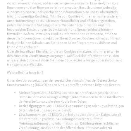
verschiedene Analysen, sodass wir beispielsweise in der Lage sind, den von
Ihnen verwendeten Browser bei einem erneuten Besuch unserer Webseite
wiederzuerkennen und verschiedene Informationen an uns zu übermitteln
(nicht notwendige Cookies). Mithilfe von Cookies können wir unter anderem
unser Internetangebot für Sie nutzerfreundlicher und effektiver gestalten,
indem wir etwa Ihre Nutzung unserer Website nachvollziehen und Ihre
bevorzugten Einstellungen (bspw. Länder- und Spracheneinstellungen)
feststellen. Sofern Dritte über Cookies Informationen verarbeiten, erheben
diese die Informationen direkt über Ihren Browser. Cookies richten auf Ihrem
Endgerät keinen Schaden an. Sie können keine Programme ausführen und
keine Viren enthalten.
Über die jeweiligen Dienste, für die wir Cookies einsetzen, informieren wir in
den einzelnen Verarbeitungsvorgängen. Ausführliche Informationen zu den
eingesetzten Cookies finden Sie in den Cookie-Einstellungen oder im Consent
Manager dieser Website.
Welche Rechte habe ich?
Unter den Voraussetzungen der gesetzlichen Vorschriften der Datenschutz-
Grundverordnung (DSGVO) haben Sie als betroffene Person folgende Rechte:
Auskunft
gem. Art. 15 DSGVO über die zu Ihrer Person gespeicherten
Daten in Form von aussagekräftigen Informationen zu den Einzelheiten
der Verarbeitung sowie eine Kopie Ihrer Daten;
Berichtigung
gem. Art. 16 DSGVO von unrichtigen oder unvollständigen
Daten, die bei uns gespeichert sind;
Löschung
gem. Art. 17 DSGVO der bei uns gespeicherten Daten, soweit
die Verarbeitung nicht zur Ausübung des Rechts auf freie
Meinungsäußerung und Information, zur Erfüllung einer rechtlichen
Verpflichtung, aus Gründen des öffentlichen Interesses oder zur