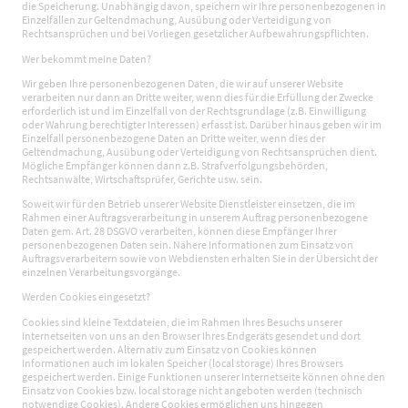
die Speicherung. Unabhängig davon, speichern wir Ihre personenbezogenen in
Einzelfällen zur Geltendmachung, Ausübung oder Verteidigung von
Rechtsansprüchen und bei Vorliegen gesetzlicher Aufbewahrungspflichten.
Wer bekommt meine Daten?
Wir geben Ihre personenbezogenen Daten, die wir auf unserer Website
verarbeiten nur dann an Dritte weiter, wenn dies für die Erfüllung der Zwecke
erforderlich ist und im Einzelfall von der Rechtsgrundlage (z.B. Einwilligung
oder Wahrung berechtigter Interessen) erfasst ist. Darüber hinaus geben wir im
Einzelfall personenbezogene Daten an Dritte weiter, wenn dies der
Geltendmachung, Ausübung oder Verteidigung von Rechtsansprüchen dient.
Mögliche Empfänger können dann z.B. Strafverfolgungsbehörden,
Rechtsanwälte, Wirtschaftsprüfer, Gerichte usw. sein.
Soweit wir für den Betrieb unserer Website Dienstleister einsetzen, die im
Rahmen einer Auftragsverarbeitung in unserem Auftrag personenbezogene
Daten gem. Art. 28 DSGVO verarbeiten, können diese Empfänger Ihrer
personenbezogenen Daten sein. Nähere Informationen zum Einsatz von
Auftragsverarbeitern sowie von Webdiensten erhalten Sie in der Übersicht der
einzelnen Verarbeitungsvorgänge.
Werden Cookies eingesetzt?
Cookies sind kleine Textdateien, die im Rahmen Ihres Besuchs unserer
Internetseiten von uns an den Browser Ihres Endgeräts gesendet und dort
gespeichert werden. Alternativ zum Einsatz von Cookies können
Informationen auch im lokalen Speicher (local storage) Ihres Browsers
gespeichert werden. Einige Funktionen unserer Internetseite können ohne den
Einsatz von Cookies bzw. local storage nicht angeboten werden (technisch
notwendige Cookies). Andere Cookies ermöglichen uns hingegen