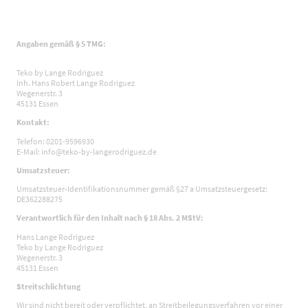
Angaben gemäß § 5 TMG:
Teko by Lange Rodriguez
Inh. Hans Robert Lange Rodriguez
Wegenerstr. 3
45131 Essen
Kontakt:
Telefon: 0201-9596930
E-Mail: info@teko-by-langerodriguez.de
Umsatzsteuer:
Umsatzsteuer-Identifikationsnummer gemäß §27 a Umsatzsteuergesetz:
DE362288275
Verantwortlich für den Inhalt nach § 18 Abs. 2 MStV:
Hans Lange Rodriguez
Teko by Lange Rodriguez
Wegenerstr. 3
45131 Essen
Streitschlichtung
Wir sind nicht bereit oder verpflichtet, an Streitbeilegungsverfahren vor einer