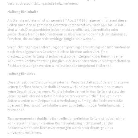
Verbraucherschlichtungsstelle teilzunehmen.
Haftung für Inhalte
Als Diensteanbieter sind wir gemäß § 7 Abs.1 TMG für eigene Inhalte auf diesen
Seiten nach den allgemeinen Gesetzen verantwortlich. Nach §§ 8 bis 10 TMG
sind wir als Diensteanbieter jedoch nicht verpflichtet, übermittelte oder
gespeicherte fremde Informationen zu überwachen oder nach Umständen zu
forschen, die auf eine rechtswidrige Tätigkeit hinweisen.
Verpflichtungen zur Entfernung oder Sperrung der Nutzung von Informationen
nach den allgemeinen Gesetzen bleiben hiervon unberührt. Eine
diesbezügliche Haftung ist jedoch erst ab dem Zeitpunkt der Kenntnis einer
konkreten Rechtsverletzung möglich. Bei Bekanntwerden von entsprechenden
Rechtsverletzungen werden wir diese Inhalte umgehend entfernen.
Haftung für Links
Unser Angebot enthält Links zu externen Websites Dritter, auf deren Inhalte wir
keinen Einfluss haben. Deshalb können wir für diese fremden Inhalte auch
keine Gewähr übernehmen. Für die Inhalte der verlinkten Seiten ist stets der
jeweilige Anbieter oder Betreiber der Seiten verantwortlich. Die verlinkten
Seiten wurden zum Zeitpunkt der Verlinkung auf mögliche Rechtsverstöße
überprüft. Rechtswidrige Inhalte waren zum Zeitpunkt der Verlinkung nicht
erkennbar.
Eine permanente inhaltliche Kontrolle der verlinkten Seiten ist jedoch ohne
konkrete Anhaltspunkte einer Rechtsverletzung nicht zumutbar. Bei
Bekanntwerden von Rechtsverletzungen werden wir derartige Links
umgehend entfernen.