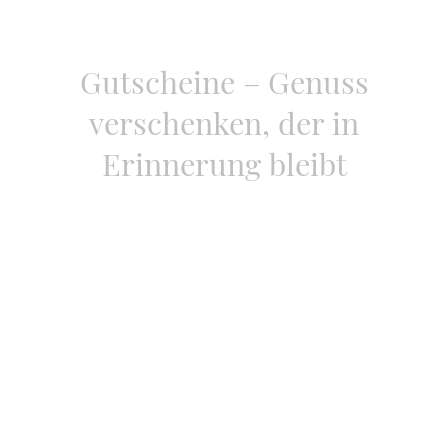
Gutscheine – Genuss
verschenken, der in
Erinnerung bleibt
Ob zum Geburtstag, Jubiläum, als Dankeschön oder einfach als
besondere Überraschung: Mit einem Gutschein von uns schenken Sie
unvergessliche Genussmomente in stilvollem Ambiente.
Unsere Gutscheine können über eine
beliebig gewünschte Summe
ausgestellt werden und sind damit ganz flexibel einsetzbar.
Sie haben zwei Möglichkeiten:
Persönlich vor Ort
– von Mittwoch bis Samstag ab 16:30 Uhr direkt im
Restaurant
Digital per E-Mail
– schnell und unkompliziert als Gutschein zum
Ausdrucken oder Weiterleiten
Für die Bestellung eines digitalen Gutscheins kontaktieren Sie uns
bitte unter: