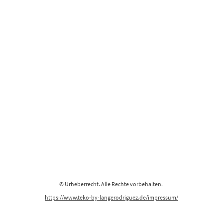
© Urheberrecht. Alle Rechte vorbehalten.
https://www.teko-by-langerodriguez.de/impressum/